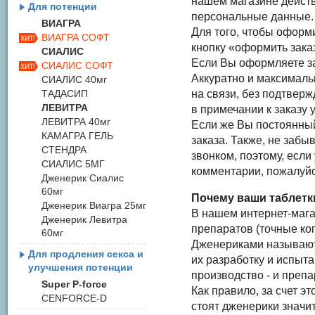
нашем магазине дейст
Для потенции
персональные данные.
ВИАГРА
Для того, чтобы оформ
ВИАГРА СОФТ
кнопку «оформить зака
СИАЛИС
Если Вы оформляете за
СИАЛИС СОФТ
Аккуратно и максималь
СИАЛИС 40мг
ТАДАСИП
на связи, без подтверж
ЛЕВИТРА
в примечании к заказу 
ЛЕВИТРА 40мг
Если же Вы постоянный
КАМАГРА ГЕЛЬ
заказа. Также, не забы
СТЕНДРА
звонком, поэтому, если
СИАЛИС 5МГ
комментарии, пожалуйс
Дженерик Сиалис
60мг
Почему ваши таблетки
Дженерик Виагра 25мг
В нашем интернет-маг
Дженерик Левитра
препаратов (точные коп
60мг
Дженериками называютс
Для продления секса и
их разработку и испыта
улучшения потенции
производство - и препа
Super P-force
Как правило, за счет э
CENFORCE-D
стоят дженерики значи