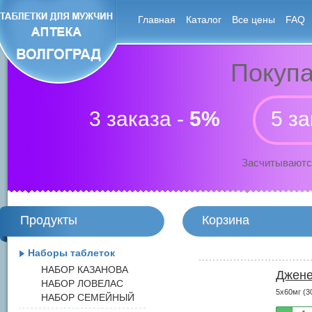
Главная
Каталог
Все цены
FAQ
Покупа
3 заказа -
5%
5 за
Засчитываютс
Продукты
Корзина
Наборы таблеток
НАБОР КАЗАНОВА
Джене
НАБОР ЛОВЕЛАС
5х60мг (3
НАБОР СЕМЕЙНЫЙ