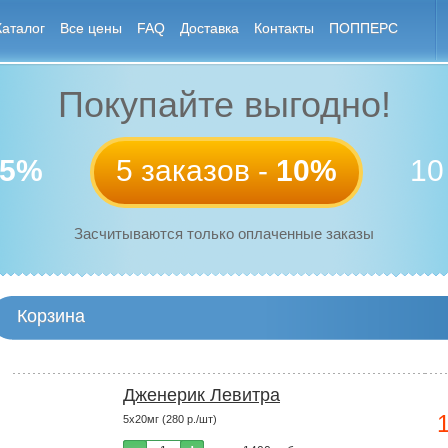
Каталог
Все цены
FAQ
Доставка
Контакты
ПОППЕРС
Покупайте выгодно!
5%
5 заказов -
10%
10
Засчитываются только оплаченные заказы
Корзина
Дженерик Левитра
5х20мг (280 р./шт)