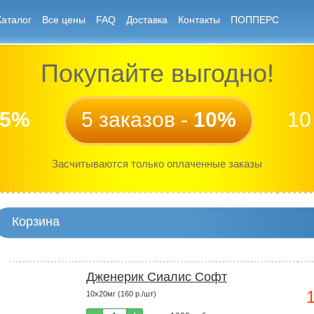
Каталог
Все цены
FAQ
Доставка
Контакты
ПОППЕРС
Покупайте выгодно!
5%
5 заказов -
10%
10
Засчитываются только оплаченные заказы
Корзина
Дженерик Сиалис Софт
10x20мг (160 р./шт)